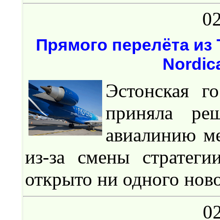
02
Прямого перелёта из
Nordic
Эстонская го
приняла ре
авиалинию м
из-за смены стратег
открыто ни одного ново
02