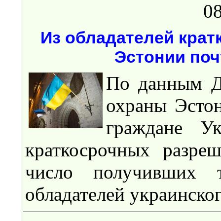
08
Из обладателей крат
Эстонии поч
По данным Д
охраны Эстон
граждане У
краткосрочных разре
число получивших т
обладателей украинског