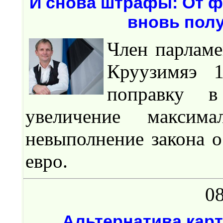
И снова штрафы: От ф
вновь полу
Член парламе
Круузимяэ 
поправку в
увеличение максим
невыполнение закона 
евро.
08
Альтернатива карт