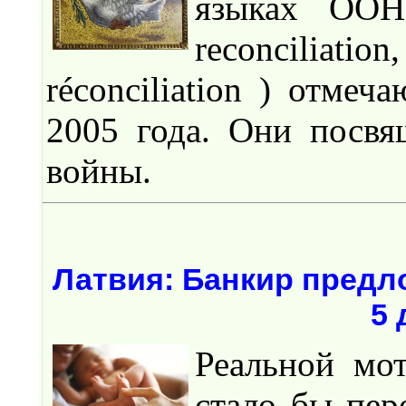
языках ООН
reconciliati
réconciliation ) отме
2005 года. Они посв
войны.
Латвия: Банкир предл
5 
Реальной мо
стало бы пер