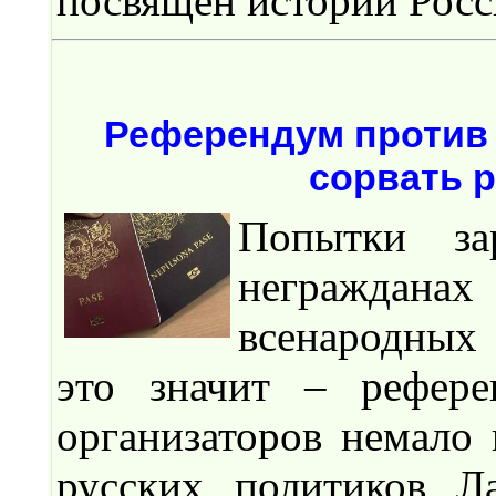
посвящен истории Росс
Референдум против 
сорвать 
Попытки за
неграждан
всенародных 
это значит – рефере
организаторов немало 
русских политиков Ла