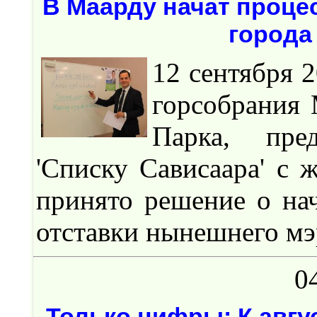
В Маарду начат проце
города
12 сентября 2
горсобрания 
Парка, пре
'Списку Сависаара' с 
принято решение о на
отставки нынешнего мэ
0
Только цифры: К авгус