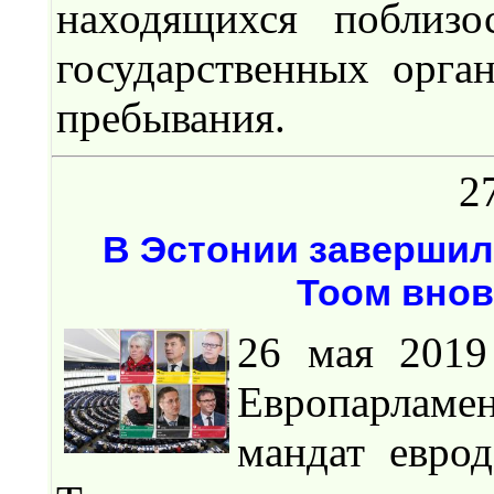
находящихся поблизо
государственных орга
пребывания.
2
В Эстонии завершил
Тоом внов
26 мая 2019
Европарлам
мандат евро