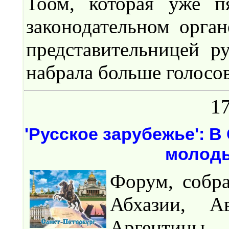
Тоом, которая уже п
законодательном орга
представительницей р
набрала больше голосо
17
'Русское зарубежье': В
молоды
Форум, собр
Абхазии, Ав
Аргентины,