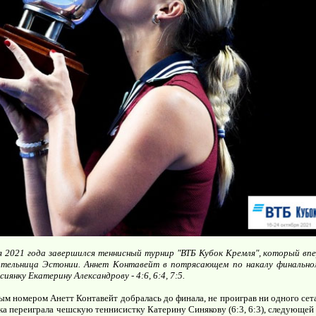
я 2021 года завершился теннисный турнир "ВТБ Кубок Кремля", который вп
ительница Эстонии. Аннет Контавейт в потрясающем по накалу финально
иянку Екатерину Александрову - 4:6, 6:4, 7:5.
ым номером Анетт Контавейт добралась до финала, не проиграв ни одного сет
ка переиграла чешскую теннисистку Катерину Синякову (6:3, 6:3), следующей