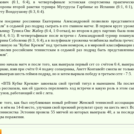
ович (6:1, 6:4), в четвертьфинале эстонская спортсменка практическ
тороны второй ракетки турнира Мугурусы Гарбинье из Испании (6:1, 6:1),
ту Вондоушову (6:3, 6:4).
м поединке россиянки Екатерины Александровой позволило представител
ля" в седьмой раз подряд сыграть в его главном матче. В первом круге урож
ьницу Туниса Онс Жабер (6:4, 1:0-отказ), во втором в двух партиях была по
6:4, 6:1). В четвертьфинале после встречи с Александровой турнир покинула
рина Соболенко (6:3, 6:4), а в полуфинале уроженка челябинска выбила греч
янную на "Кубке Кремля" под третьим номером, а в мировой классификации
позволив российским теннистскам в седьмой раз подряд быть представленн
мля".
чно начала матч и после того, как выиграла первый сет со счётом 6:4, выигр
нако, взяв при счёте 0:4 подачу сопаерника, Анетт Контавейт смогла не только
выиграв шесть геймов подряд, но и затем вырвала победу в третьем сете - 7:5.
 «ВТБ Кубке Кремля» завоевала свой третий титул в нынешнем. На после
 рассказала, как ей удалось переломить ход встречи и какую роль в этом сы
унов, работающий с ней с лета.
ле того, как был опубликован новый рейтинг Женской теннисной ассоциаци
 в нём на 14-й место, улучшив свой прежний результат сразу на шесть мест. 
еннисистка Эстонии провела 55 мятчей из которых выиграла 40, а за послед
два поражения.