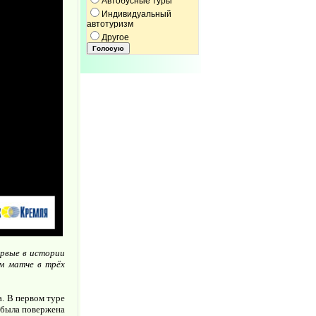
Автобусные туры
Индивидуальный
автотуризм
Другое
ервые в истории
м матче в трёх
а. В первом туре
 была повержена