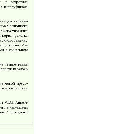
и не встретила
 а в полуфинале
ьницам страны-
енка Челяюинска
вержена украинка
 первая ракетка
ескую спортменку
 шедшую на 12-м
ыми в финальном
ала четыре гейма
 спасти казалось
матчевой пресс-
грал российский
и (WTA), Аннетт
Всего в нынешнем
ние 23 поединка