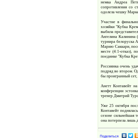
немка Андреа Петк
сопротивления со с
одолела чешку Марке
Участие в финально
хозяйки "Кубка Крем
выбила представител
Ангелина Калинина (
турнира белоруска А
Марию Саккари, посе
месте (4:1-отказ), 
поединке "Кубка Кре
Россиянка очень уда
подряд во втором. Од
бы проигранный сет, 
Анетт Контавейт на
конференции эстонка
тренер Дмитрий Турс
Уже 25 октября пос
Контавейт поднялась
сезоне сильнейшая т
она потерпела лишь 
Поделиться