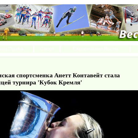
ши Права
Спорт
Европейские Вести
нская спортсменка Анетт Контавейт стала
ицей турнира 'Кубок Кремля'