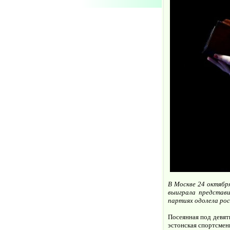
В Москве 24 октябр
выиграла представ
партиях одолела росс
Посеянная под девят
эстонская спортсмен