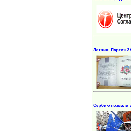
Латвия: Партия З
Сербию позвали 