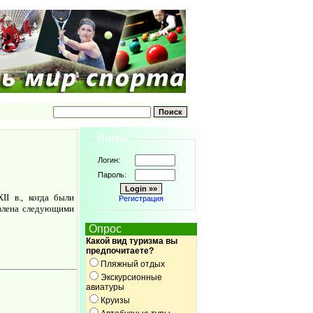
Логин
Логин:
Пароль:
II в., когда были
Регистрация
влена следующими
Опрос
Какой вид туризма вы
предпочитаете?
Пляжный отдых
Экскурсионные
авиатуры
Круизы