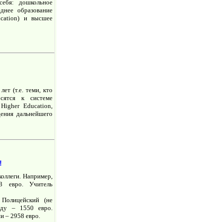
себя: дошкольное
еднее образование
ucation) и высшее
т (т.е. теми, кто
осятся к системе
Higher Education,
дения дальнейшего
!
оллеги. Например,
3 евро. Учитель
 Полицейский (не
аду – 1550 евро.
и – 2958 евро.