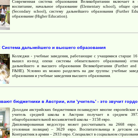
Современная система образования Великобритании включает в 
воспитание, начальное образование (Elementary school), общее ср
(Secondary school), систему дальнейшего образования (Further Ed
образование (Higher Education).
: Система дальнейшего и высшего образования
Колледжи - учебные заведения, работающие с учащимися старше 16 ле
вышел из-под опеки системы обязательного образования) отн
дальнейшего и высшего образования Великобритании (Further and 
F&HE). Условно их можно разделить на две группы: учебные заве
образования и учебные заведения высшего образования.
вают бюджетники в Австрии, или 'учитель' - это звучит гордо
Доходам австрийских бюджетников позавидуют многие европейские к
учитель средней школы в Австрии получает в среднем 397
общеобразовательной восьмилетней школы – 3158 евро.
Дипломированная медсестра может рассчитывать на 2668 евро.
уголовная полиция) – 3629 евро. Воспитательница в детском с
Контрактник в армии – 2933 евро. Специалист в социальном страховани