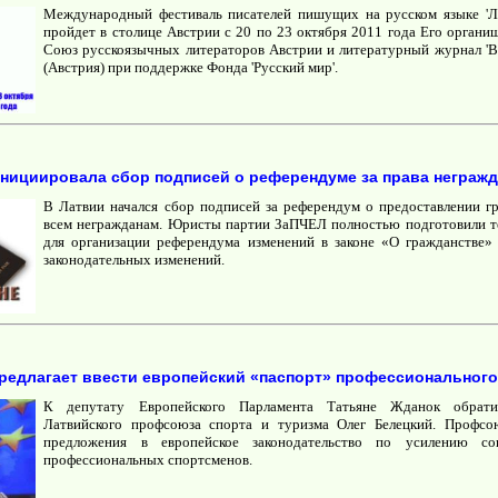
Международный фестиваль писателей пишущих на русском языке 'Л
пройдет в столице Австрии с 20 по 23 октября 2011 года Его органи
Союз русскоязычных литераторов Австрии и литературный журнал 'В
(Австрия) при поддержке Фонда 'Русский мир'.
нициировала сбор подписей о референдуме за права неграж
В Латвии начался сбор подписей за референдум о предоставлении г
всем негражданам. Юристы партии ЗаПЧЕЛ полностью подготовили 
для организации референдума изменений в законе «О гражданстве
законодательных изменений.
редлагает ввести европейский «паспорт» профессионального
К депутату Европейского Парламента Татьяне Жданок обратил
Латвийского профсоюза спорта и туризма Олег Белецкий. Профсо
предложения в европейское законодательство по усилению со
профессиональных спортсменов.