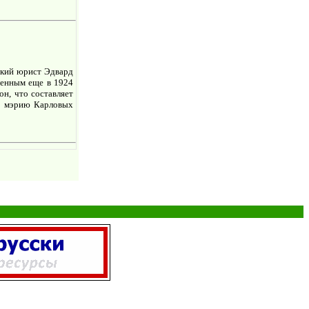
ский юрист Эдвард
щенным еще в 1924
он, что составляет
ла мэрию Карловых