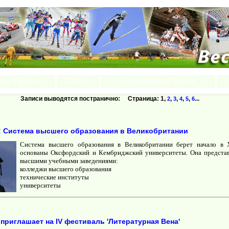
ши Права
Спорт
Европейские Вести
Записи выводятся постранично: Страница:
1
,
,
,
,
,
...
2
3
4
5
6
: Система высшего образования в Великобритании
Cистема высшего образования в Великобритании берет начало в X
основаны Оксфордский и Кембриджский университеты. Она предста
высшими учебными заведениями:
колледжи высшего образования
технические институты
университеты
приглашает на IV фестиваль 'Литературная Вена'