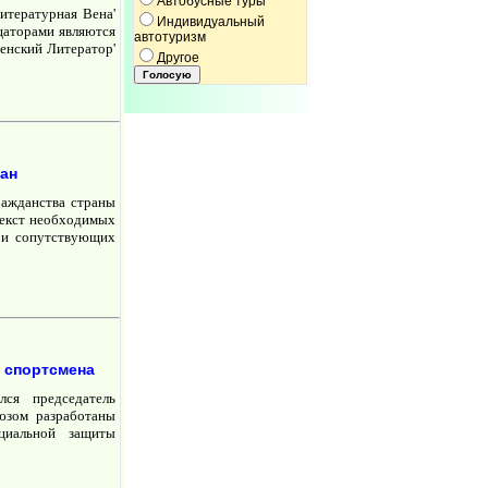
Автобусные туры
итературная Вена'
Индивидуальный
щаторами являются
автотуризм
енский Литератор'
Другое
дан
ражданства страны
текст необходимых
» и сопутствующих
 спортсмена
ся председатель
юзом разработаны
циальной защиты