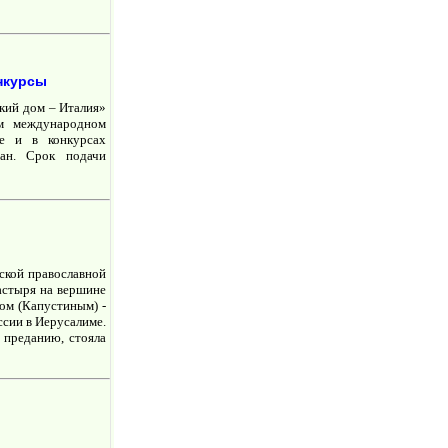
нкурсы
кий дом – Италия»
м международном
е и в конкурсах
ан. Срок подачи
ской православной
астыря на вершине
ом (Капустиным) -
сии в Иерусалиме.
 преданию, стояла