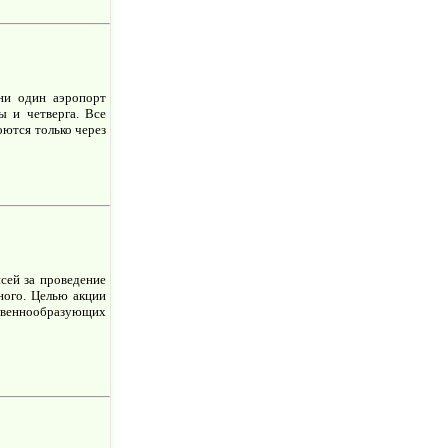
 ни один аэропорт
ы и четверга. Все
оются только через
сей за проведение
ного. Целью акции
ственнообразующих