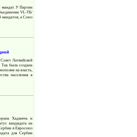
1 мандат. У Партии
Объединение VL-ТБ/
 мандатов, а Союз
цией
й Совет Латвийской
 Так была создана
нополия на власть,
гства населения в
орана Хаджича и
атус кандидата на
Сербии в Евросоюз
дидата для Сербии