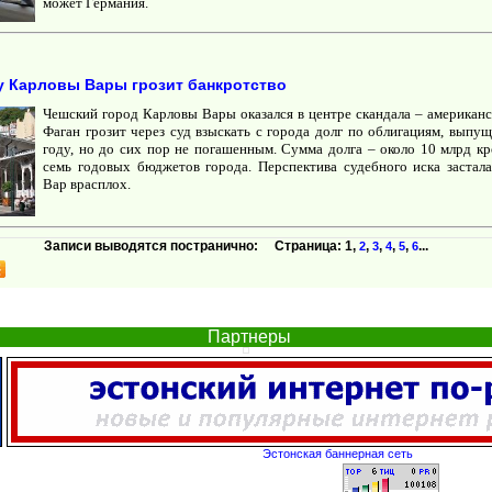
может Германия.
у Карловы Вары грозит банкротство
Чешский город Карловы Вары оказался в центре скандала – американ
Фаган грозит через суд взыскать с города долг по облигациям, выпу
году, но до сих пор не погашенным. Сумма долга – около 10 млрд кр
семь годовых бюджетов города. Перспектива судебного иска заста
Вар врасплох.
Записи выводятся постранично: Страница:
1
,
,
,
,
,
...
2
3
4
5
6
Партнеры
Эстонская баннерная сеть