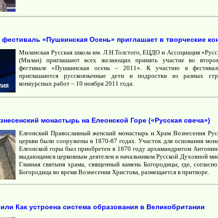
 фестиваль «Пушкинская Осень» приглашает в творческие ко
Миланская Русская школа им. Л.Н.Толстого, ЕЦДО и Ассоциация «Русс
(Милан) приглашают всех желающих принять участие во второ
фестивале «Пушкинская осень – 2011». К участию в фестивал
приглашаются русскоязычные дети и подростки из разных стр
конкурсных работ – 10 ноября 2011 года.
знесенский монастырь на Елеонской Горе («Русская свеча»)
Елеонский Православный женский монастырь и Храм Вознесения Рус
церкви были сооружены в 1870-87 годах. Участок для основания мон
Елеонской горы был приобретен в 1870 году архимандритом Антонин
выдающимся церковным деятелем и начальником Русской Духовной мис
Главная святыня храма, священный камень Богородицы, где, согласно
Богородица во время Вознесения Христова, размещается в притворе.
 или Как устроена система образования в Великобритании