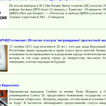
По итогам выборов в XI Сейм Латвии 'Центр согласия' (ЦС) получил 3
реформ Затлерса (ПРЗ) будет 22 мандата, у 'Единства' - 20 мандатов. 
ДННЛ («Всё для Латвии!» — «Отечеству и свободе/ДННЛ») получит 14
'зеленых' и крестьян (СЗК) – 13 мандатов.
АПЧЕЛ отмечает 20-летие статуса 'негражданин' протестной ак
15 октября 2011 года исполнится 20 лет с того дня, когда Верховны
Республики лишил гражданства и права голоса треть жителей Латвии.
основанная на несправедливости и разделении народа политическая мо
которая за эти годы довела страну до банкротства, массового бе
эмиграцию, к потере надежды на будущее.
в Евросоюз
Еврокомиссия наградила Сербию за поимку Ратко Младича и Г
рекомендовала Совету ЕС предоставить балканскому государству ст
вступление в Евросоюз. Эксперты, уверены, что быстрым вступление 
не будет. В частности, заблокировать предоставление статуса кан