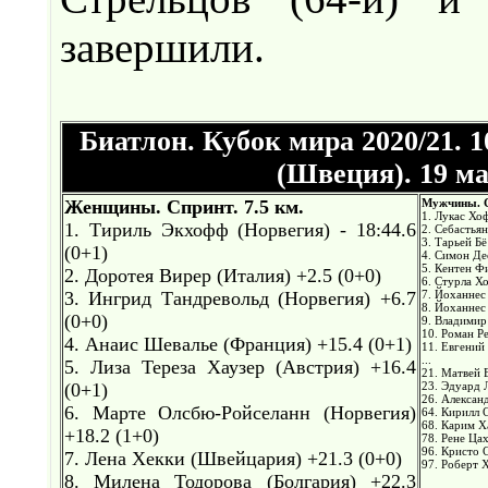
завершили.
Биатлон. Кубок мира 2020/21. 1
(Швеция). 19 ма
Женщины. Спринт. 7.5 км.
Мужчины. С
1. Лукас Хоф
1. Тириль Экхофф (Норвегия) - 18:44.6
2. Себастья
3. Тарьей Бё
(0+1)
4. Симон Де
5. Кентен Ф
2. Доротея Вирер (Италия) +2.5 (0+0)
6. Стурла Х
3. Ингрид Тандревольд (Норвегия) +6.7
7. Йоханнес
8. Йоханнес
(0+0)
9. Владимир
10. Роман Ре
4. Анаис Шевалье (Франция) +15.4 (0+1)
11. Евгений 
...
5. Лиза Тереза Хаузер (Австрия) +16.4
21. Матвей Е
(0+1)
23. Эдуард 
26. Алексан
6. Марте Олсбю-Ройселанн (Норвегия)
64. Кирилл С
68. Карим Х
+18.2 (1+0)
78. Рене Цах
96. Кристо 
7. Лена Хекки (Швейцария) +21.3 (0+0)
97. Роберт 
8. Милена Тодорова (Болгария) +22.3