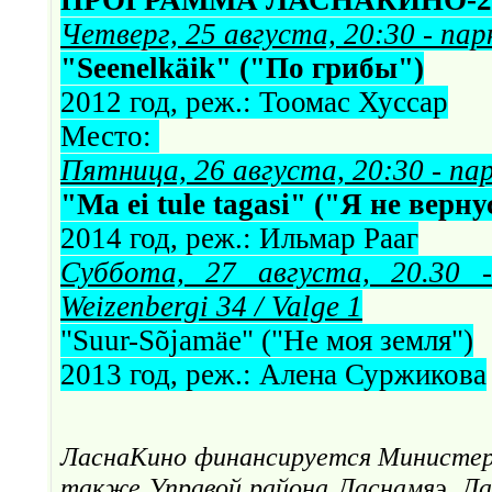
ПРОГРАММА ЛАСНАКИНО-20
Четверг, 25 августа, 20:30 - парк
"Seenelkäik" ("По грибы")
2012 год, реж.: Тоомас Хуссар
Место:
Пятница, 26 августа, 20:30 - пар
"Ma ei tule tagasi" ("Я не верну
2014 год, реж.: Ильмар Рааг
Суббота, 27 августа, 20.30 
Weizenbergi 34 / Valge 1
"Suur-Sõjamäe" ("Не моя земля")
2013 год, реж.: Алена Суржикова
ЛаснаКино финансируется Министерс
также Управой района Ласнамяэ. Лас