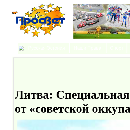
Русская Эстония
Наши Права
Спорт
Литва: Специальная
от «советской окку