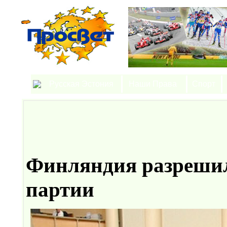
Русская Эстония
Наши Права
Спорт
Финляндия разрешил
партии