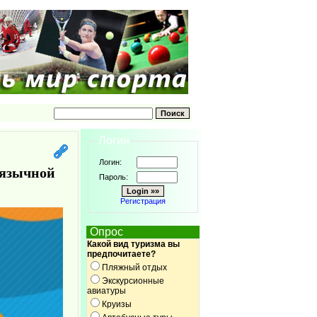
Логин
Логин:
оязычной
Пароль:
Регистрация
Опрос
Какой вид туризма вы
предпочитаете?
Пляжный отдых
Экскурсионные
авиатуры
Круизы