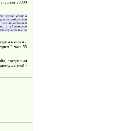
 слушали 28000
ет первое место в
щим периодом, что
а политическими и
ьно и объективно
шим слушателям за
еднем 4 часа и 7
еднем 2 часа 55
dio, ежедневная
диослушателей -