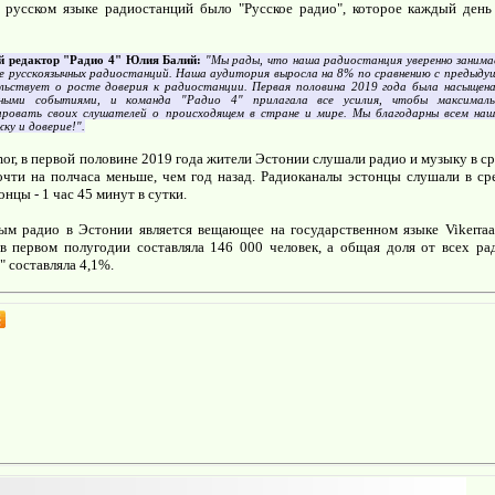
русском языке радиостанций было "Русское радио", которое каждый день
й редактор "Радио 4" Юлия Балий:
"Мы рады, что наша радиостанция уверенно занима
е русскоязычных радиостанций. Наша аудитория выросла на 8% по сравнению с предыду
льствует о росте доверия к радиостанции. Первая половина 2019 года была насыщен
рными событиями, и команда "Радио 4" прилагала все усилия, чтобы максимал
ровать своих слушателей о происходящем в стране и мире. Мы благодарны всем на
ку и доверие!".
or, в первой половине 2019 года жители Эстонии слушали радио и музыку в ср
очти на полчаса меньше, чем год назад. Радиоканалы эстонцы слушали в ср
онцы - 1 час 45 минут в сутки.
м радио в Эстонии является вещающее на государственном языке Vikerraa
в первом полугодии составляла 146 000 человек, а общая доля от всех ра
" составляла 4,1%.