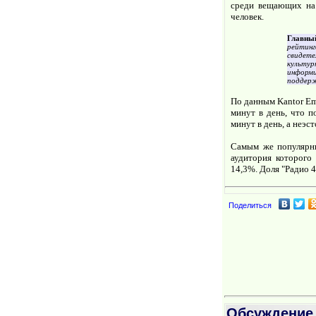
среди вещающих на 
человек.
Главны
рейтинг
свидете
культу
информи
поддерж
По данным Kantor Em
минут в день, что п
минут в день, а неэст
Самым же популярны
аудитория которого 
14,3%. Доля "Радио 4
Поделиться
Обсуждение