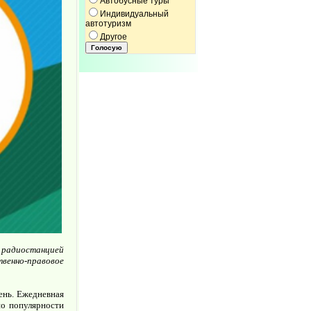
Автобусные туры
Индивидуальный
автотуризм
Другое
й радиостанцией
венно-правовое
ень. Ежедневная
по популярности