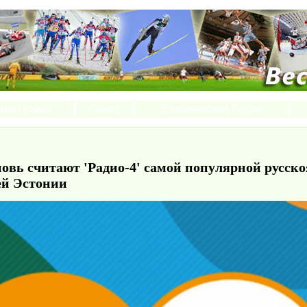
ши Права
Спорт
Европейские Вести
овь считают 'Радио-4' самой популярной русск
ей Эстонии