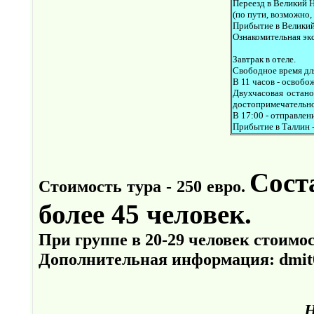
Переезд в Великий 
(по пути, возможно,
Прибытие в Великий
Ознакомительная эк
Завтрак в отеле.
Свободное время дл
В 11 часов - освобо
Двухчасовая остано
достопримечательно
В 17:00 - отправлени
Прибытие в Таллин -
Сост
Стоимость тура - 250 евро.
более 45 человек.
При группе в 20-29 человек стоимост
Дополнительная информация: dmit0
Н