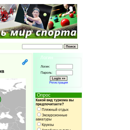
Логин
Логин:
ров
Пароль:
Регистрация
Опрос
Какой вид туризма вы
предпочитаете?
Пляжный отдых
Экскурсионные
авиатуры
Круизы