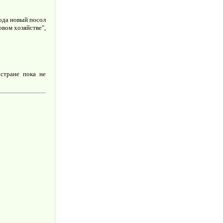
ода новый посол
вом хозяйстве",
стране пока не