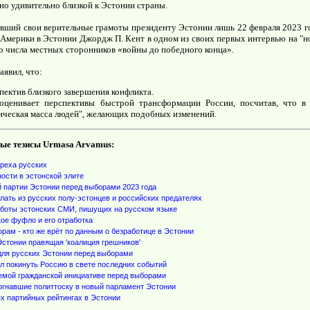
 но удивительно близкой к Эстонии страны.
ивший свои верительные грамоты президенту Эстонии лишь 22 февраля 2023 г
мерики в Эстонии Джордж П. Кент в одном из своих первых интервью на "но
о числа местных сторонников «войны до победного конца».
аявил, что:
пектив близкого завершения конфликта.
оценивает перспективы быстрой трансформации России, посчитав, что в 
тическая масса людей", желающих подобных изменений.
ые тезисы Urmasa Arvamus:
греха русских
ости в эстонской элите
 партии Эстонии перед выборами 2023 года
лать из русских полу-эстонцев и российских предателях
аботы эстонских СМИ, пишущих на русском языке
ое фуфло и его отработка
рам - кто же врёт по данным о безработице в Эстонии
Эстонии правящая 'коалиция грешников'
для русских Эстонии перед выборами
ил покинуть Россию в свете последних событий
емой гражданской инициативе перед выборами
огнавшие политтоску в новый парламент Эстонии
х партийных рейтингах в Эстонии