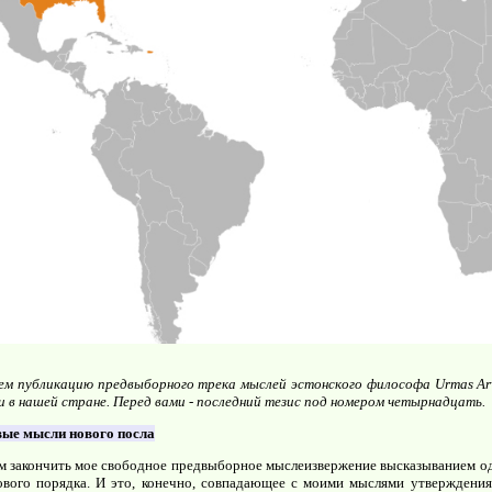
ем публикацию предвыборного трека мыслей эстонского философа Urmas A
и в нашей стране. Перед вами - последний тезис под номером четырнадцать.
ые мысли нового посла
 закончить мое свободное предвыборное мыслеизвержение высказыванием од
вого порядка. И это, конечно, совпадающее с моими мыслями утверждения