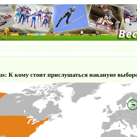
ши Права
Спорт
Европейские Вести
us: К кому стоит прислушаться накануне выбо