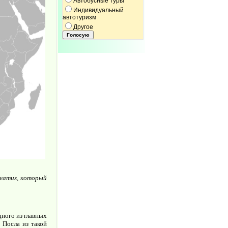
Автобусные туры
Индивидуальный
автотуризм
Другое
rvamus, который
ного из главных
 Посла из такой