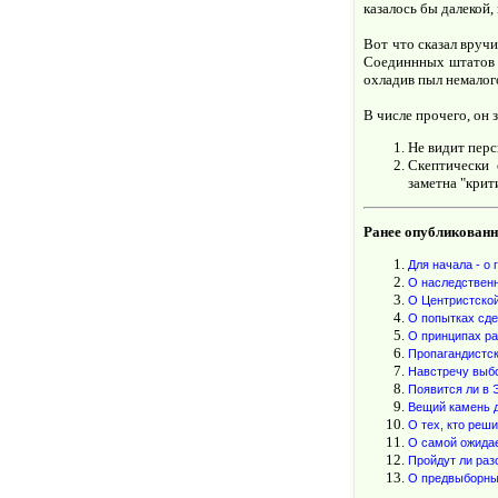
казалось бы далекой,
Вот что сказал вруч
Соединнных штатов А
охладив пыл немалог
В числе прочего, он з
Не видит перс
Скептически 
заметна "кри
Ранее опубликованн
Для начала - о 
О наследственн
О Центристской
О попытках сде
О принципах р
Пропагандистск
Навстречу выбо
Появится ли в 
Вещий камень 
О тех, кто реш
О самой ожида
Пройдут ли раз
О предвыборны