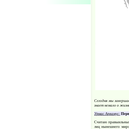
Сегодня мы заверша
знает немало о жизн
Урмас Арвамус:
Перв
Считаю правыильным
лиц нынешнего миро