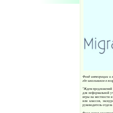
Фонд интеграции и м
где школьников в во
"Ждем предложений п
для неформальной у
игры на местности и
или классов, экску
руководитель отдела
Фонд готов участвов