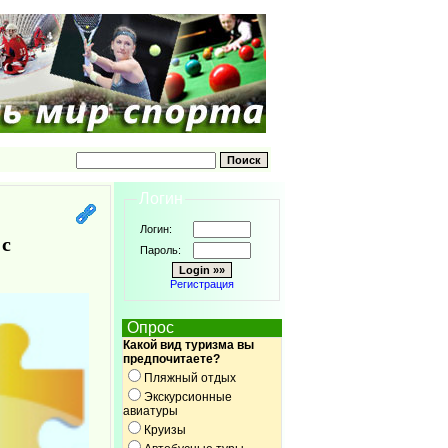
Логин
Логин:
 с
Пароль:
Регистрация
Опрос
Какой вид туризма вы
предпочитаете?
Пляжный отдых
Экскурсионные
авиатуры
Круизы