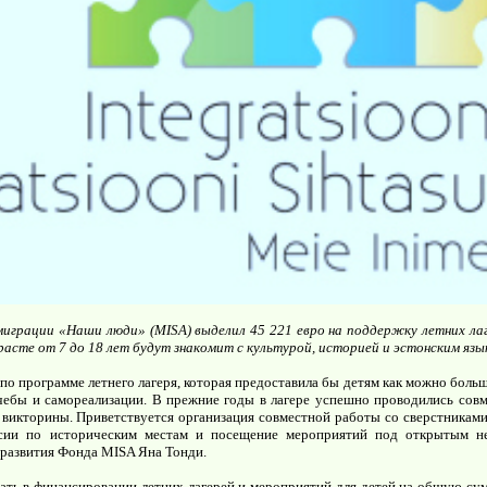
играции «Наши люди» (MISA) выделил 45 221 евро на поддержку летних лаг
зрасте от 7 до 18 лет будут знакомит с культурой, историей и эстонским язы
о программе летнего лагеря, которая предоставила бы детям как можно боль
чебы и самореализации. В прежние годы в лагере успешно проводились сов
 викторины. Приветствуется организация совместной работы со сверстниками
рсии по историческим местам и посещение мероприятий под открытым неб
 развития Фонда MISA Яна Тонди.
ать в финансировании летних лагерей и мероприятий для детей на общую сум