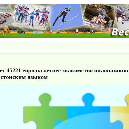
ши Права
Спорт
Европейские Вести
т 45221 евро на летнее знакомство школьников
 эстонским языком