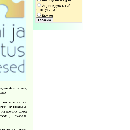
Автобусные туры
Индивидуальный
автотуризм
Другое
ерей для детей,
ком.
ше возможностей
местные походы,
 из других школ
ом", - сказала
му 45 221 евро,