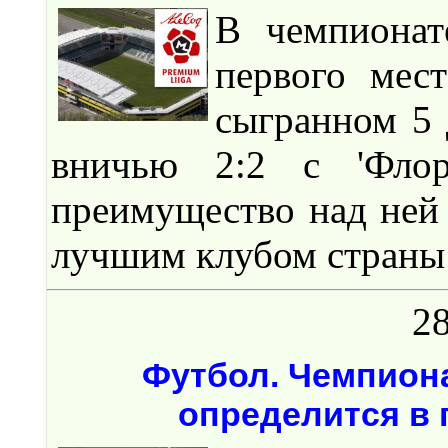
В чемпионат
первого мес
сыгранном 5 
вничью 2:2 с 'Флоро
преимущество над ней 
лучшим клубом страны
28
Футбол. Чемпион
определится в 