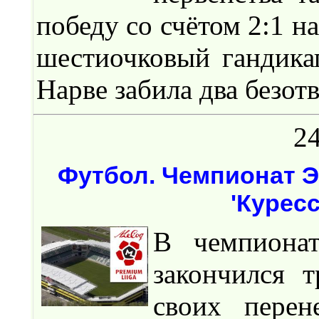
победу со счётом 2:1 н
шестиочковый гандикап
Нарве забила два безотв
24
Футбол. Чемпионат Эс
'Курес
В чемпионат
закончился 
своих перен