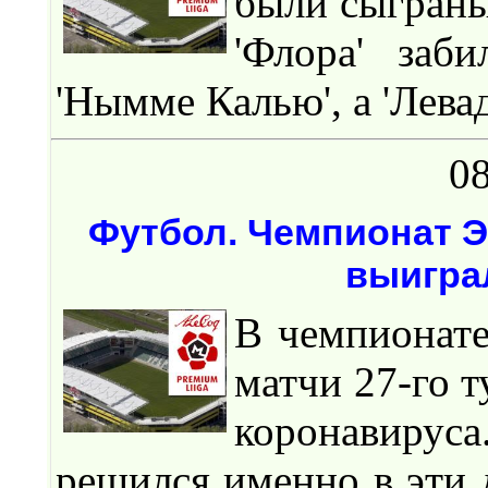
были сыграны
'Флора' заб
'Нымме Калью', а 'Лева
08
Футбол. Чемпионат Эс
выигра
В чемпионате
матчи 27-го т
коронавируса
решился именно в эти д