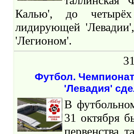
таллинская '
Калью', до четырёх
лидирующей 'Левадии'
'Легионом'.
31
Футбол. Чемпионат
'Левадия' сд
В футбольном
31 октября б
первенства т