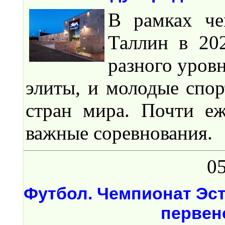
В рамках че
Таллин в 20
разного уров
элиты, и молодые спор
стран мира. Почти еж
важные соревнования.
05
Футбол. Чемпионат Эст
первен