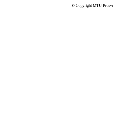
© Copyright MTU Prosv