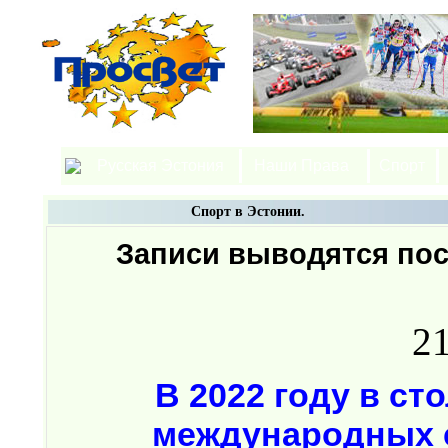
Русская Эстония
Наши Права
Спорт
Спорт в Эстонии.
Записи выводятся по
21
В 2022 году в ст
международных 