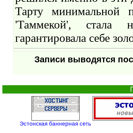
Тарту минимальной п
'Таммекой', стала 
гарантировала себе зол
Записи выводятся по
Эстонская баннерная сеть